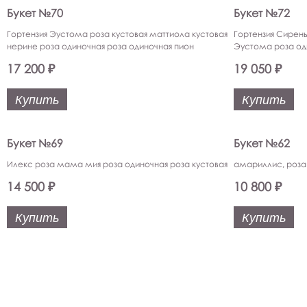
Букет №70
Букет №72
Гортензия Эустома роза кустовая маттиола кустовая
Гортензия Сирень
нерине роза одиночная роза одиночная пион
Эустома роза од
17 200 ₽
19 050 ₽
Купить
Купить
Букет №69
Букет №62
Илекс роза мама мия роза одиночная роза кустовая
амариллис, роза 
14 500 ₽
10 800 ₽
Купить
Купить