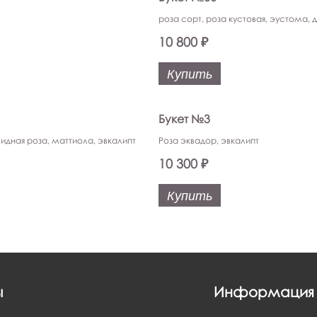
роза сорт, роза кустовая, эустома, 
10 800 ₽
Купить
Букет №3
видная роза, маттиола, эвкалипт
Роза эквадор, эвкалипт
10 300 ₽
Купить
ы
Информация 