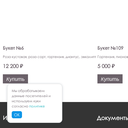
Букет №6
Букет №109
Роза кустовая, роза сорт, гортензия, диантус, эвкалипт
Гортензия, пионо
12 200 ₽
5 000 ₽
Купить
Купить
Мы обрабатываем
данные посетителей и
используем куки
согласно
политике
OK
Информация
Документ