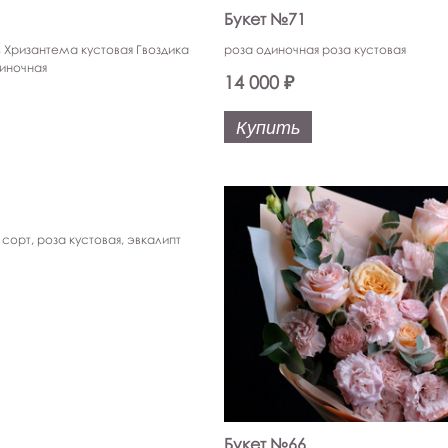
Букет №71
 Хризантема кустовая Гвоздика
роза одиночная роза кустовая
иночная
14 000 ₽
Купить
сорт, роза кустовая, эвкалипт
Букет №66