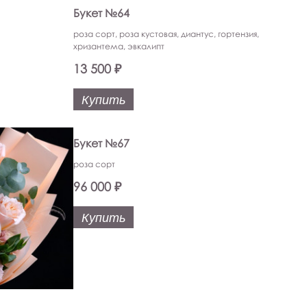
Букет №64
роза сорт, роза кустовая, диантус, гортензия,
хризантема, эвкалипт
13 500 ₽
Купить
Букет №67
роза сорт
96 000 ₽
Купить