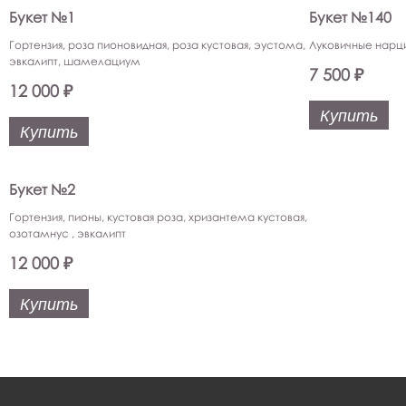
Букет №1
Букет №140
Гортензия, роза пионовидная, роза кустовая, эустома,
Луковичные нарц
эвкалипт, шамелациум
7 500 ₽
12 000 ₽
Купить
Купить
Букет №2
Гортензия, пионы, кустовая роза, хризантема кустовая,
озотамнус , эвкалипт
12 000 ₽
Купить