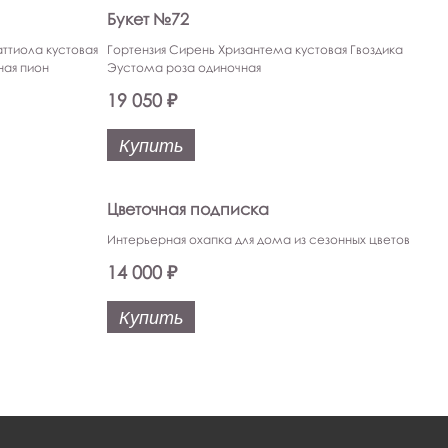
Букет №72
ттиола кустовая
Гортензия Сирень Хризантема кустовая Гвоздика
ная пион
Эустома роза одиночная
19 050 ₽
Купить
Цветочная подписка
Интерьерная охапка для дома из сезонных цветов
14 000 ₽
Купить