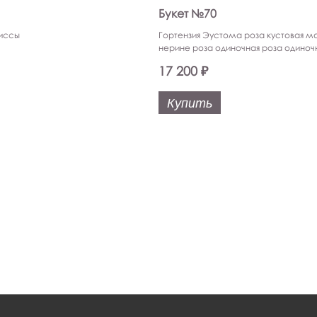
Букет №70
иссы
Гортензия Эустома роза кустовая ма
нерине роза одиночная роза одиноч
17 200 ₽
Купить